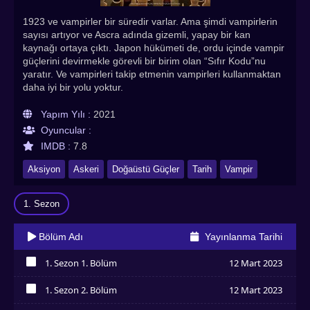
1923 ve vampirler bir süredir varlar. Ama şimdi vampirlerin
sayısı artıyor ve Ascra adında gizemli, yapay bir kan
kaynağı ortaya çıktı. Japon hükümeti de, ordu içinde vampir
güçlerini devirmekle görevli bir birim olan “Sıfır Kodu”nu
yaratır. Ve vampirleri takip etmenin vampirleri kullanmaktan
daha iyi bir yolu yoktur.
Yapım Yılı :
2021
Oyuncular :
IMDB :
7.8
Aksiyon
Askeri
Doğaüstü Güçler
Tarih
Vampir
1. Sezon
Bölüm Adı
Yayınlanma Tarihi
1. Sezon 1. Bölüm
12 Mart 2023
İzledim
1. Sezon 2. Bölüm
12 Mart 2023
İzledim