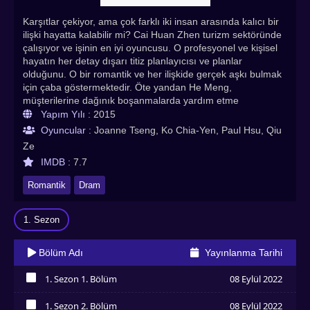
Karşıtlar çekiyor, ama çok farklı iki insan arasında kalıcı bir
ilişki hayatta kalabilir mi? Cai Huan Zhen turizm sektöründe
çalışıyor ve işinin en iyi oyuncusu. O profesyonel ve kişisel
hayatın her detay dışarı titiz planlayıcısı ve planlar
olduğunu. O bir romantik ve her ilişkide gerçek aşkı bulmak
için çaba göstermektedir. Öte yandan He Meng,
müşterilerine dağınık boşanmalarda yardım etme
konusunda uzmanlaşmış başarılı bir avukattır. Asla bir dava
Yapım Yılı :
2015
kaybetmedi, ancak mesleğinin bir yan etkisi, mutlu bir
Oyuncular :
Joanne Tseng, Ko Chia-Yen, Paul Hsu, Qiu
evliliğe inanmamasıdır. Kişisel yaşamında evlilikten
Ze
tamamen kaçınmak istiyor. romantizm bu ihtimal çift ile
IMDB :
7.7
hayatta olabilir mi? Marry Me, Or Not? Türkçe altyazılı izle!
En çok izlenen Asya dizileri, Hint dizileri, Çin dizileri, Kore
Romantik
Dram
dizileri, Tayland dizileri Asyadiziizle’de
1. Sezon
Bölüm Adı
Yayınlanma Tarihi
1. Sezon 1. Bölüm
08 Eylül 2022
İzledim
1. Sezon 2. Bölüm
08 Eylül 2022