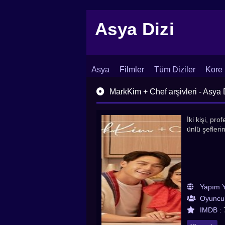
Asya Dizi
Asya
Filmler
Tüm Diziler
Kore 
İletişim
Blog
Dizi Arşivi
MarkKim + Chef arşivleri - Asya D
İki kişi, pr
ünlü şefleri
Yapım Yı
Oyuncul
IMDB :