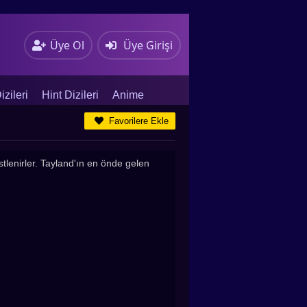
Üye Ol
Üye Girişi
zileri
Hint Dizileri
Anime
Favorilere Ekle
stlenirler. Tayland'ın en önde gelen