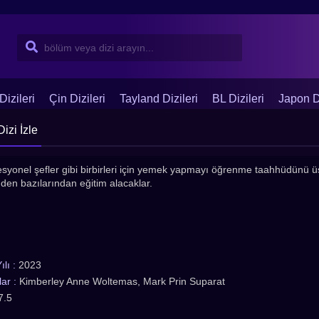
Dizileri
Çin Dizileri
Tayland Dizileri
BL Dizileri
Japon Di
izi İzle
ofesyonel şefler gibi birbirleri için yemek yapmayı öğrenme taahhüdünü ü
nden bazılarından eğitim alacaklar.
lı :
2023
ar :
Kimberley Anne Woltemas, Mark Prin Suparat
7.5