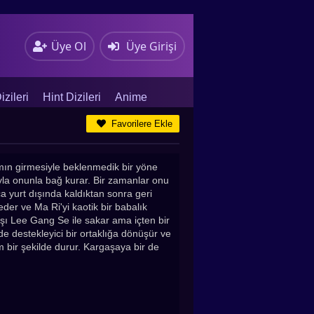
Üye Ol
Üye Girişi
zileri
Hint Dizileri
Anime
Favorilere Ekle
mın girmesiyle beklenmedik bir yöne
ığıyla onunla bağ kurar. Bir zamanlar onu
a yurt dışında kaldıktan sonra geri
der ve Ma Ri'yi kaotik bir babalık
şı Lee Gang Se ile sakar ama içten bir
ede destekleyici bir ortaklığa dönüşür ve
m bir şekilde durur. Kargaşaya bir de
çmişi, hayatlarına yeni fırtınalar
anışlarıyla Ma Ri'yi zorlu seçimlere
zorlar.