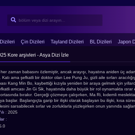
Dizileri
Çin Dizileri
Tayland Dizileri
BL Dizileri
Japon Di
 Kore arşivleri - Asya Dizi İzle
her zaman babasını özlemiştir, ancak arayışı, hayatına aniden üç ada
r. Katı ama şefkatli bir doktor olan Lee Pung Ju, gizli aile sırları aracıl
sı Kang Min Bo, kaybettiği kızıyla yeniden bir araya gelmek için yıllarc
fkatli amcası Jin Gi Sik, hayatında daha büyük bir rol oynamakta ısrar e
 ortasında bırakır. Gerçeği çözmeye çalışırken, Ma Ri, kıdemli meslekta
 başlar. Başlangıçta garip bir ilişki olarak başlayan bu ilişki, kısa sür
esini sarsabilecek sırlar ve zorluklarla yüzleşirken onun yanında sağla
eşli annesi Ju Si Ra eklenir; dürtüsel doğası ve Min Bo ile çözülmemiş ge
lı :
2025
 baş belası hem de sevgi dolu bir anne olan Si Ra, tahmin edilemez davr
ar :
ve kızı sevginin, ailenin ve affetmenin gerçek anlamlarını sorgulamaya 
5.0