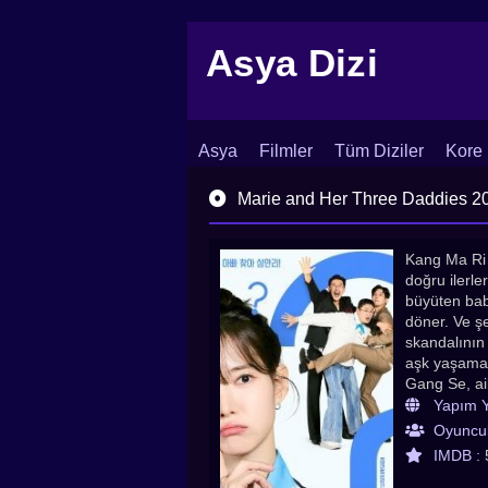
Asya Dizi
Asya
Filmler
Tüm Diziler
Kore 
İletişim
Blog
Dizi Arşivi
Marie and Her Three Daddies 2025
Kang Ma Ri 
doğru ilerle
büyüten baba
döner. Ve şe
skandalının
aşk yaşamaya
Gang Se, ail
Ma Ri'nin at
Yapım Yı
getirir. Hem
Oyuncul
iterek anne 
IMDB :