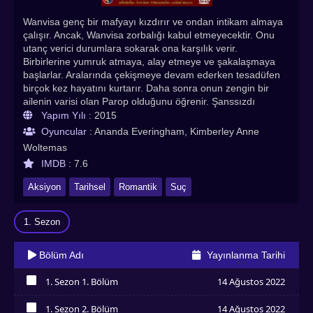
Wanvisa genç bir mafyayı kızdırır ve ondan intikam almaya
çalışır. Ancak, Wanvisa zorbalığı kabul etmeyecektir. Onu
utanç verici durumlara sokarak ona karşılık verir.
Birbirlerine yumruk atmaya, alay etmeye ve şakalaşmaya
başlarlar. Aralarında çekişmeye devam ederken tesadüfen
birçok kez hayatını kurtarır. Daha sonra onun zengin bir
ailenin varisi olan Parop olduğunu öğrenir. Şanssızdı
vehayati tehlike arz eden birçok kaza geçirdi. Bir falcı, anne
Yapım Yılı :
2015
babasına şansının çok kötü olduğunu söyler; hayatına mal
Oyuncular :
Ananda Everingham, Kimberley Anne
olabilir. Tek çıkış yolu, Pazartesi günü dolunayda doğmuş
Woltemas
bir kızı bulmaktır. Bu kız onun uğurlu tılsımı olacak ve
IMDB :
7.6
hayatını kurtaracak. Wanvisa'nın Pazartesi günü dolunayda
doğduğunu öğrendikten sonra, ailesi onları evlenmeye
Aksiyon
Tarihsel
Romantik
Suç
çalışır. Ancak genç kaplan, onun için duygularını kabul
edemeyecek kadar kalın dudaklıdır. Aşk tanrısı yoluna
devam ederken, Wanvisa olayların tesadüfen olmadığını ve
1. Sezon
suikast girişimlerinin arkasındaki kişinin onlara yakın biri
olduğunu fark etmeye başlar. Mafia Luerd Mungkorn: Suea
Bölüm Adı
Yayınlanma Tarihi
Türkçe altyazılı izle! En çok izlenen Asya dizileri, Hint
dizileri, Çin dizileri, Kore dizileri, Animeler Asyadiziizle’de
1. Sezon 1. Bölüm
14 Ağustos 2022
İzledim
1. Sezon 2. Bölüm
14 Ağustos 2022