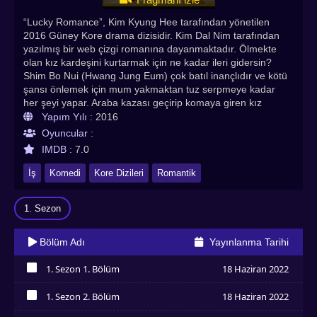
“Lucky Romance”, Kim Kyung Hee tarafından yönetilen
2016 Güney Kore drama dizisidir. Kim Dal Nim tarafından
yazılmış bir web çizgi romanına dayanmaktadır. Ölmekte
olan kız kardeşini kurtarmak için ne kadar ileri gidersin?
Shim Bo Nui (Hwang Jung Eum) çok batıl inançlıdır ve kötü
şansı önlemek için mum yakmaktan tuz serpmeye kadar
her şeyi yapar. Araba kazası geçirip komaya giren kız
kardeşini her şeye rağmen hayatta tutabilmenin yollarını
Yapım Yılı :
2016
bulmak için iki yıldır bir falcıyı ziyaret ediyor. Ablasıyla
Oyuncular :
yaşanan bir başka mavi kod olayının ardından Bo Nui,
IMDB :
7.0
falcısına kız kardeşini hayatta tutması için yalvarır. Falcı Bo
Nui'ye 1986'da (Kaplan Yılı) doğmuş bir adamla yatması
İş
Komedi
Kore Dizileri
Romantik
gerektiğini, yoksa kız kardeşinin öleceğini söyler. Bo Nui,
Kaplan Yılında doğmuş bir adamı bulmak için ciddi bir
1. Sezon
"insan avına" çıkar. Bir oyun geliştirme şirketinin CEO'su Je
Soo Ho'nun (Ryu Jun Yeol) tam bir adam olduğunu fark
ettiğinde, onu takip etmeye çalışır. Bu arada, Gary Choi
Bölüm Adı
Yayınlanma Tarihi
(Lee Soo Hyuk), Bo Nui'nin komşusuna taşınan bir tenis
yıldızıdır, çünkü erkekken ona aşıktır ve ona yakınlaşmak
1. Sezon 1. Bölüm
18 Haziran 2022
için 30 yaşındaymış gibi davranır. Gary'nin menajeri Han
İzledim
Seol Hee (Lee Chun Ah), onun küçük bir apartman
1. Sezon 2. Bölüm
18 Haziran 2022
dairesinde yaşamaya ve tenise ara verme konusundaki ani
İzledim