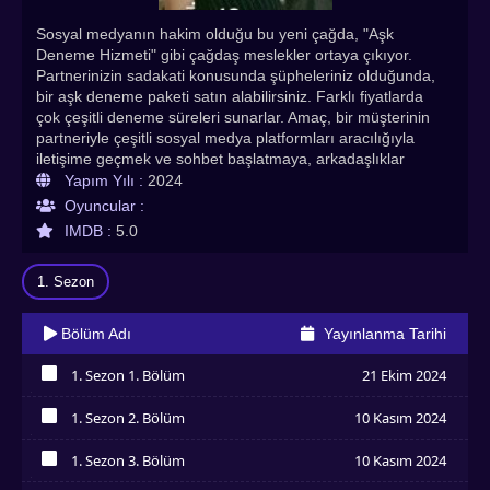
Sosyal medyanın hakim olduğu bu yeni çağda, "Aşk
Deneme Hizmeti" gibi çağdaş meslekler ortaya çıkıyor.
Partnerinizin sadakati konusunda şüpheleriniz olduğunda,
bir aşk deneme paketi satın alabilirsiniz. Farklı fiyatlarda
çok çeşitli deneme süreleri sunarlar. Amaç, bir müşterinin
partneriyle çeşitli sosyal medya platformları aracılığıyla
iletişime geçmek ve sohbet başlatmaya, arkadaşlıklar
kurmaya veya hatta romantik ilişkiler kurmaya çalışmaktır.
Yapım Yılı :
2024
Bir tepki alındığında -herhangi bir tepki alındığında- sonraki
Oyuncular :
adımlar müşterinin elindedir. Bu hikayede, bir kadın hizmeti
IMDB :
5.0
seçer. Başlangıçta, erkek arkadaşı başka bir kadının
ilerlemelerini reddeder ve bu da onu gururlandırır. Ancak,
1. Sezon
bir haftalık bir paket satın aldığı için, partnerinin sadık
olduğuna inanmasına rağmen hizmet sağlayıcısına devam
etmesini söyler. Parasını boşa harcamak istemediğini
Bölüm Adı
Yayınlanma Tarihi
düşünür. Zaman geçtikçe, ikisi daha sık konuşmaya başlar.
Bir gün, erkek arkadaşının onu test etmek için tuttuğu
1. Sezon 1. Bölüm
21 Ekim 2024
kadına aşık olduğunu keşfeder. "Birbirinizi gerçekten
İzledim
seviyorsanız, sevginizi sınayacak senaryolar yaratmayın,
1. Sezon 2. Bölüm
10 Kasım 2024
çünkü hayat sizi her gün sınayacaktır." diye bir söz vardır.
İzledim
1. Sezon 3. Bölüm
10 Kasım 2024
İzledim