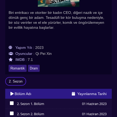
Biri entrikacı ve otoriter bir kadın CEO, diğeri nazik ve içe
dönük genç bir adam. Tesadüfi bir kör buluşma nedeniyle,
bir söz verirler ve el ele yürürler, komik ve öngörülemeyen
bir evlilik hayatına başlarlar.
Yapım Yılı :
2023
Oyuncular :
Qi Pei Xin
IMDB :
7.1
Romantik
Dram
2. Sezon
Bölüm Adı
Yayınlanma Tarihi
2. Sezon 1. Bölüm
01 Haziran 2023
İzledim
2. Sezon 2. Bölüm
01 Haziran 2023