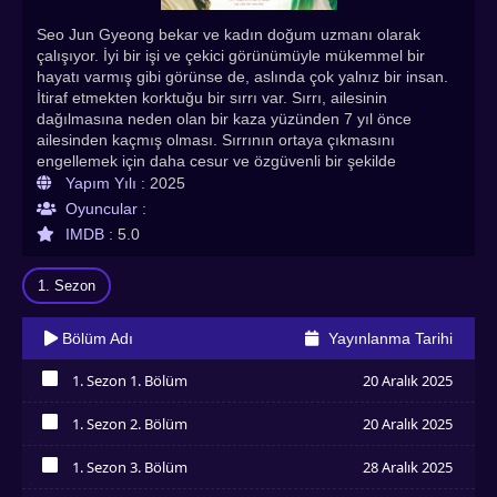
Seo Jun Gyeong bekar ve kadın doğum uzmanı olarak
çalışıyor. İyi bir işi ve çekici görünümüyle mükemmel bir
hayatı varmış gibi görünse de, aslında çok yalnız bir insan.
İtiraf etmekten korktuğu bir sırrı var. Sırrı, ailesinin
dağılmasına neden olan bir kaza yüzünden 7 yıl önce
ailesinden kaçmış olması. Sırrının ortaya çıkmasını
engellemek için daha cesur ve özgüvenli bir şekilde
yaşamaya çalışıyor. Sonra bir adam Seo Jun Gyeong'un
Yapım Yılı :
2025
karşısına çıkıyor. Bu adam, onun yalnızlığını öğrenen tek
Oyuncular :
kişi oluyor.
IMDB :
5.0
1. Sezon
Bölüm Adı
Yayınlanma Tarihi
1. Sezon 1. Bölüm
20 Aralık 2025
İzledim
1. Sezon 2. Bölüm
20 Aralık 2025
İzledim
1. Sezon 3. Bölüm
28 Aralık 2025
İzledim