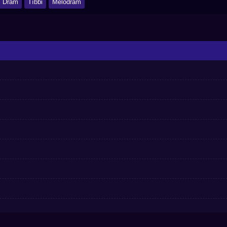
Dram
Tıbbi
Melodram