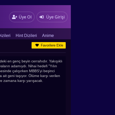
Üye Ol
Üye Girişi
zileri
Hint Dizileri
Anime
Favorilere Ekle
eki en genç beyin cerrahıdır. Yakışıklı
yaların adamıydı. Nihai hedefi "Yılın
esinde çalışırken MBBS'yi beşinci
a ait geni taşıyor. Ölüme karşı verilen
ve zamana karşı yarışacak.