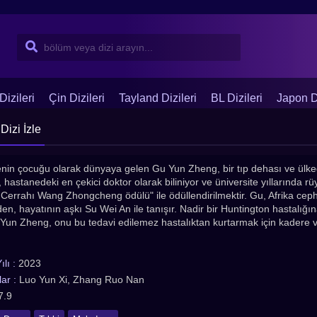
Dizileri
Çin Dizileri
Tayland Dizileri
BL Dizileri
Japon Di
Dizi İzle
lenin çocuğu olarak dünyaya gelen Gu Yun Zheng, bir tıp dehası ve ülked
, hastanedeki en çekici doktor olarak biliniyor ve üniversite yıllarında rü
Cerrahı Wang Zhongcheng ödülü" ile ödüllendirilmektir. Gu, Afrika ceph
eden, hayatının aşkı Su Wei An ile tanışır. Nadir bir Huntington hastalığın
Yun Zheng, onu bu tedavi edilemez hastalıktan kurtarmak için kadere 
lı :
2023
ar :
Luo Yun Xi, Zhang Ruo Nan
7.9