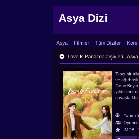
Asya Dizi
Asya
Filmler
Tüm Diziler
Kore 
İletişim
Blog
Dizi Arşivi
Love Is Panacea arşivleri - Asya 
Tıpçı bir ai
ve ağırbaşlı
Genç Beyin 
yıldır terk 
savaşta Gu 
Yapım Yı
Oyuncul
IMDB :