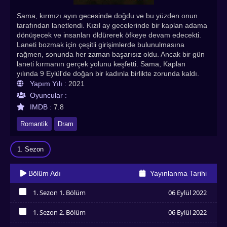
Sama, kırmızı ayın gecesinde doğdu ve bu yüzden onun
tarafından lanetlendi. Kızıl ay gecelerinde bir kaplan adama
dönüşecek ve insanları öldürerek öfkeye devam edecekti.
Laneti bozmak için çeşitli girişimlerde bulunulmasına
rağmen, sonunda her zaman başarısız oldu. Ancak bir gün
laneti kırmanın gerçek yolunu keşfetti. Sama, Kaplan
yılında 9 Eylül'de doğan bir kadınla birlikte zorunda kaldı.
Doğum yılı ve tarihi nedeniyle kaplan onu görse
Yapım Yılı :
2021
öldürmezdi. Sonra bir gün Sama, Parichart ile tanıştı. Love
Oyuncular :
in Twilight Türkçe altyazılı izle! En çok izlenen Asya dizileri,
IMDB :
7.8
Hint dizileri, Çin dizileri, Kore dizileri, Tayland dizileri
Asyadiziizle’de
Romantik
Dram
1. Sezon
Bölüm Adı
Yayınlanma Tarihi
1. Sezon 1. Bölüm
06 Eylül 2022
İzledim
1. Sezon 2. Bölüm
06 Eylül 2022
İzledim