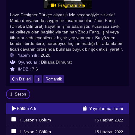
Fragmanı izle
Love Designer Türkçe altyazılı izle seçeneğiyle sizlerle!
Moda dünyasında saygın bir tasarımcı olan Zhou Fang
(Dilraba Dilmurat) hayatını işine adamıştır. Kusursuz zevki
ve kaliteye olan bağlılığıyla tanınan Zhou Fang, işini veya
itibarını zedeleyebilecek hiçbir şey yapmadı. Bu yüzden,
kendini birdenbire, neredeyse hiç tanımadığı bir adamla bir
ticari davanın ortasında bulması büyük bir şok etkisi yaratır.
Bir e-ticaret şirketinin başkanı Song Li (Johnny Huang)
Yapım Yılı :
2020
bulunduğu yere gelmek için çok çalıştı ve saçma sapan bir
Oyuncular :
Dilraba Dilmurat
davanın onu alaşağı etmesine izin vermeyecek. Zhou Fang
IMDB :
7.6
ile yüz yüze olan Song Li, ikisinin de bu yasal karmaşadan
zarar görmeden çıkmasının tek yolunun birlikte çalışmaları
Çin Dizileri
İş
Romantik
olduğunu fark eder. Dik kafalı ve neredeyse her zaman
kavga eden Zhou Fang ve Song Li, ortak bir zemin bulmak
1. Sezon
için mücadele eder, ancak rekabet sürecinde, kendilerinin
daha iyi versiyonları için birbirlerini bilemeye başlarlar.
Beklenmedik bir şekilde kariyerlerinde cesur yeni adımlar
Bölüm Adı
Yayınlanma Tarihi
atmak için ilham alan Zhou Fang ve Song Li, değişen tek
şeyin hayalleri olmadığını fark eder. Yol boyunca bir yerde,
1. Sezon 1. Bölüm
15 Haziran 2022
çok sert bir kalp değişikliği yaşamış görünüyorlar. Fakat bu
İzledim
tür zıt kutupların gerçekten birlikte gerçek mutluluğu bulma
1. Sezon 2. Bölüm
15 Haziran 2022