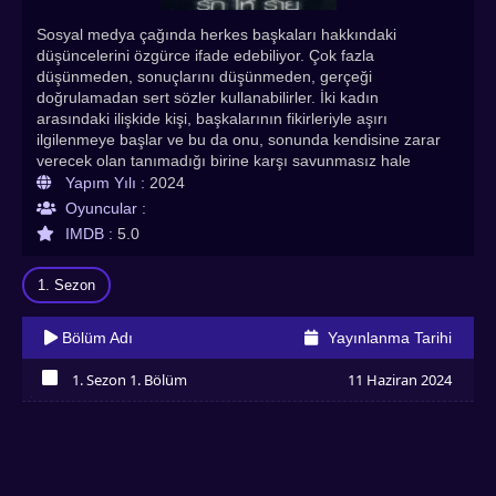
Sosyal medya çağında herkes başkaları hakkındaki
düşüncelerini özgürce ifade edebiliyor. Çok fazla
düşünmeden, sonuçlarını düşünmeden, gerçeği
doğrulamadan sert sözler kullanabilirler. İki kadın
arasındaki ilişkide kişi, başkalarının fikirleriyle aşırı
ilgilenmeye başlar ve bu da onu, sonunda kendisine zarar
verecek olan tanımadığı birine karşı savunmasız hale
getirir. İkinci kadın hiçbir zaman pek umursamadı, "herkes
Yapım Yılı :
2024
kendine ait" atasözüne sıkı sıkıya inanıyordu. Ancak bazen
Oyuncular :
etrafındakilerin duygularından son derece habersiz
IMDB :
5.0
olabiliyor. Sevgileri ön plandayken, ülkenin dört bir
yanındaki gözler onların her hareketini inceliyor ve her
1. Sezon
eylem hakkında hüküm veriyor.
Bölüm Adı
Yayınlanma Tarihi
1. Sezon 1. Bölüm
11 Haziran 2024
İzledim