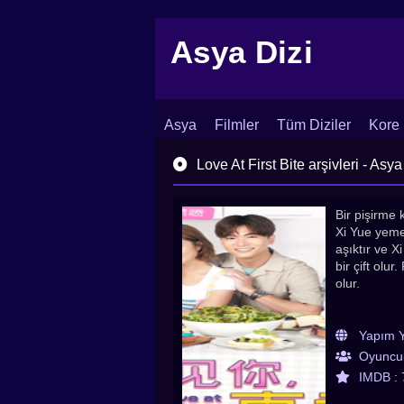
Asya Dizi
Asya
Filmler
Tüm Diziler
Kore 
İletişim
Blog
Dizi Arşivi
Love At First Bite arşivleri - Asya
Bir pişirme 
Xi Yue yemek
aşıktır ve 
bir çift olu
olur.
Yapım Yı
Oyuncul
IMDB :