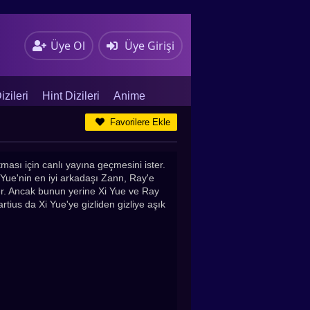
Üye Ol
Üye Girişi
zileri
Hint Dizileri
Anime
Favorilere Ekle
tması için canlı yayına geçmesini ister.
Xi Yue'nin en iyi arkadaşı Zann, Ray'e
er. Ancak bunun yerine Xi Yue ve Ray
rtius da Xi Yue'ye gizliden gizliye aşık