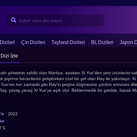
Dizileri
Çin Dizileri
Tayland Dizileri
BL Dizileri
Japon Di
 Dizi İzle
kabı şirketinin sahibi olan Martius, asistanı Xi Yue'den yeni ürünlerini sa
 pişirme becerilerini geliştirirken özel bir şef olan Ray ile yakınlaşır. 
Xi Yue'nin her zamanki gibi Ray'in peşine düşmesine yardım etmesini dil
r. Ray, yavaş yavaş Xi Yue'ye aşık olur. Beklenmedik bir şekilde, havalı Ma
lı :
2022
ar :
7.5