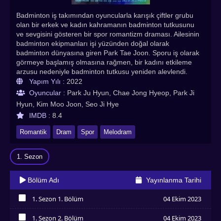
Badminton iş takımından oyuncularla karışık çiftler grubu
olan bir erkek ve kadın kahramanın badminton tutkusunu
ve sevgisini gösteren bir spor romantizm draması. Ailesinin
badminton ekipmanları işi yüzünden doğal olarak
badminton dünyasına giren Park Tae Joon. Sporu iş olarak
görmeye başlamış olmasına rağmen, bir kadını etkileme
arzusu nedeniyle badminton tutkusu yeniden alevlendi.
Park TaeYang, rüşvet skandalı nedeniyle üç yıl boyunca
Yapım Yılı :
2022
badminton dünyasını terk etmek zorunda kalan eski bir
Oyuncular :
Park Ju Hyun, Chae Jong Hyeop, Park Ji
Olimpiyatçı.
Hyun, Kim Moo Joon, Seo Ji Hye
IMDB :
8.4
Romantik
Dram
Spor
Melodram
1. Sezon
Bölüm Adı
Yayınlanma Tarihi
1. Sezon 1. Bölüm
04 Ekim 2023
İzledim
1. Sezon 2. Bölüm
04 Ekim 2023