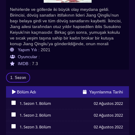
Nehirlerde ve göllerde iki büyük olay meydana geldi.
Birincisi, dövüş sanatları ittifakının lideri Jiang Qingliu'nun
başı belaya girdi ve tüm dövüş sanatlarını kaybetti. İkincisi,
Jiang ailesi tarafından otuz yıldır hapsedilen iblis Susukino
Keiyuki'nin kaçmasıdır. Birkaç gün sonra, yumuşak kokulu
ve sıcak yeşim taşına sahip bir kadın brokar bir kutuya
konup Jiang Qingliu'ya gönderildiğinde, onun morali
bozuktu. Kutunun içinde yatan kişi, kendisini yaraladıktan
Yapım Yılı :
2021
sonra kaçan Keiyuki Susukino'ydu. Jiang ailesinin hapsettiği
Oyuncular :
iblisin sadece bir "kadın cinsiyetçi" olduğu utancını örtbas
IMDB :
7.3
etmek için, Jiang Qingliu onun altın evde bir sapık olduğunu
kabul etmek zorunda kaldı ve onu beklemesi için kendi
1. Sezon
evine yerleştirdi. Susukino Keiyuki'nin tüm kalbiyle peşinde
olduğu 30 yıl önceki kan mezbahasının katili, aslında
ayrılmaz bir şekilde Jiang Qingliu ile bağlantılıydı. Lost
Bölüm Adı
Yayınlanma Tarihi
Promise Türkçe altyazılı izle seçeneğiyle Asyadiziizle.com
adresinde sizleri bekliyor. Herkese iyi seyirler dileriz.
1. Sezon 1. Bölüm
02 Ağustos 2022
İzledim
1. Sezon 2. Bölüm
02 Ağustos 2022
İzledim
1. Sezon 3. Bölüm
02 Ağustos 2022
İzledim