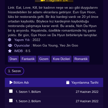
Link: Eat, Love, Kill, bir kadının neşe ve acı gibi duygularını
hissedebilen bir adamı ekranlara getiriyor. Eun Gye Hoon,
lüks bir restoranda şefti. Bir ikiz kardeşi vardı ve 20 yıl önce
ortadan kayboldu. Böylece kız kardeşinin kaybolduğu
restoranda çalışmaya karar verdi. Bu arada, Noh Da Hyun
bir iş arıyordu. Hayatında, özellikle romantizmde hiç şansı
yoktu. Bir gün, Gye Hoon ve Da Hyun birbirleriyle tanıştılar.
Şaşırtıcı bir şekilde, Gye Hoon, Da Hyun'un mutluluk ve acı
Yapım Yılı :
2022
da dahil olmak üzere duygularını paylaşabilirdi. Link: Eat,
Oyuncular :
Moon Ga Young, Yeo Jin Goo
Love, Kill Türkçe altyazılı izle seçeneğiyle tüm bölümleriyle
IMDB :
8.5
sizleri bekliyor. Herkese iyi seyirler dileriz. Link: Eat, Love,
Kill Türkçe altyazılı izle. En çok izlenen Asya Dizileri, Kore
Dram
Fantastik
Gizem
Kore Dizileri
Romantik
Dizileri, Çin Dizileri, Tayland Dizileri , Çin Dizileri, Asya
Dizileri, Hint Dizileri, BL Dizileri Asyadiziizle.com adresinde!
1. Sezon
Bölüm Adı
Yayınlanma Tarihi
1. Sezon 1. Bölüm
27 Haziran 2022
İzledim
1. Sezon 2. Bölüm
27 Haziran 2022
İzledim