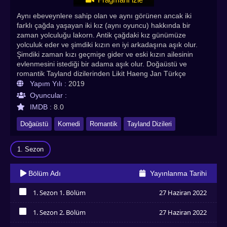
Aynı ebeveynlere sahip olan ve aynı görünen ancak iki
farklı çağda yaşayan iki kız (aynı oyuncu) hakkında bir
zaman yolculuğu lakorn. Antik çağdaki kız günümüze
yolculuk eder ve şimdiki kızın en iyi arkadaşına aşık olur.
Şimdiki zaman kızı geçmişe gider ve eski kızın ailesinin
evlenmesini istediği bir adama aşık olur. Doğaüstü ve
romantik Tayland dizilerinden Likit Haeng Jan Türkçe
altyazılı izle seçeneğiyle Asyadiziizle adresinde! Likit Haeng
Yapım Yılı :
2019
Jan Türkçe altyazılı izle. En çok izlenen Asya Dizileri, Kore
Oyuncular :
Dizileri, Çin Dizileri, Tayland Dizileri , Çin Dizileri, Asya
IMDB :
8.0
Dizileri, Hint Dizileri, BL Dizileri Asyadiziizle.com adresinde!
Doğaüstü
Komedi
Romantik
Tayland Dizileri
1. Sezon
Bölüm Adı
Yayınlanma Tarihi
1. Sezon 1. Bölüm
27 Haziran 2022
İzledim
1. Sezon 2. Bölüm
27 Haziran 2022
İzledim