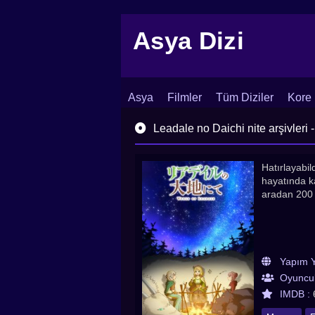
Asya Dizi
Asya
Filmler
Tüm Diziler
Kore 
İletişim
Blog
Dizi Arşivi
Leadale no Daichi nite arşivleri -
Hatırlayabi
hayatında k
aradan 200 y
Yapım Yı
Oyuncul
IMDB :