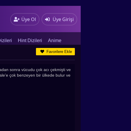
Üye Ol
Üye Girişi
zileri
Hint Dizileri
Anime
Favorilere Ekle
zadan sonra vücudu çok acı çekmişti ve
ale'e çok benzeyen bir ülkede bulur ve