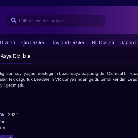
Dizileri
Çin Dizileri
Tayland Dizileri
BL Dizileri
Japon Di
 Asya Dizi İzle
ldiği son şey, yaşam desteğinin bozulmaya başladığıdır. Ölümcül bir ka
alan tek özgürlük Leadale'in VR dünyasından geldi. Şimdi kendini Lead
ıl geçmiştir.
lı :
2022
ar :
6.5