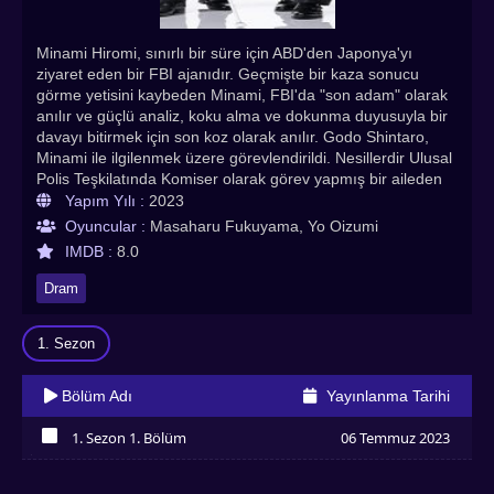
Minami Hiromi, sınırlı bir süre için ABD'den Japonya'yı
ziyaret eden bir FBI ajanıdır. Geçmişte bir kaza sonucu
görme yetisini kaybeden Minami, FBI'da "son adam" olarak
anılır ve güçlü analiz, koku alma ve dokunma duyusuyla bir
davayı bitirmek için son koz olarak anılır. Godo Shintaro,
Minami ile ilgilenmek üzere görevlendirildi. Nesillerdir Ulusal
Polis Teşkilatında Komiser olarak görev yapmış bir aileden
gelen Godo, olağanüstü bir adalet duygusuna sahiptir ve
Yapım Yılı :
2023
suçluları yakalamak için her şeyi yapmaya hazırdır. Her
Oyuncular :
Masaharu Fukuyama, Yo Oizumi
zaman yardım istemeye hazır olan Minami ve kendisinden
IMDB :
8.0
başka kimseye güvenmeyen Godo ikili olur ve vakaları
çözmek için birlikte çalışırlar.
Dram
1. Sezon
Bölüm Adı
Yayınlanma Tarihi
1. Sezon 1. Bölüm
06 Temmuz 2023
İzledim