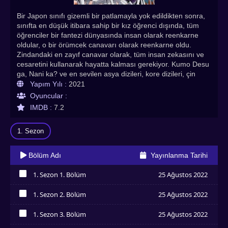
Bir Japon sınıfı gizemli bir patlamayla yok edildikten sonra,
sınıfta en düşük itibara sahip bir kız öğrenci dışında, tüm
öğrenciler bir fantezi dünyasında insan olarak reenkarne
oldular, o bir örümcek canavarı olarak reenkarne oldu.
Zindandaki en zayıf canavar olarak, tüm insan zekasını ve
cesaretini kullanarak hayatta kalması gerekiyor. Kumo Desu
ga, Nani ka? ve en sevilen asya dizileri, kore dizileri, çin
dizileri ve animeler Asyadiziizle.com'da!
Yapım Yılı :
2021
Oyuncular :
IMDB :
7.2
1. Sezon
Bölüm Adı
Yayınlanma Tarihi
1. Sezon 1. Bölüm
25 Ağustos 2022
İzledim
1. Sezon 2. Bölüm
25 Ağustos 2022
İzledim
1. Sezon 3. Bölüm
25 Ağustos 2022
İzledim