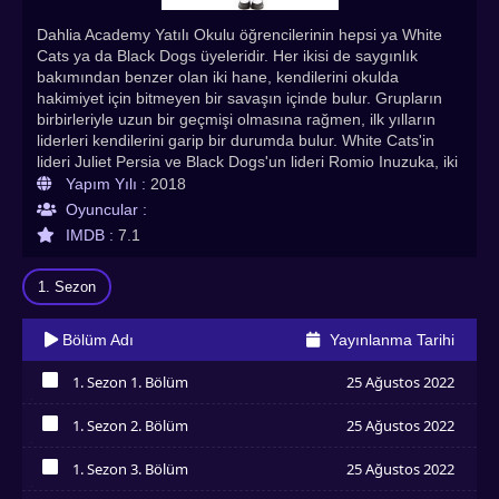
Dahlia Academy Yatılı Okulu öğrencilerinin hepsi ya White
Cats ya da Black Dogs üyeleridir. Her ikisi de saygınlık
bakımından benzer olan iki hane, kendilerini okulda
hakimiyet için bitmeyen bir savaşın içinde bulur. Grupların
birbirleriyle uzun bir geçmişi olmasına rağmen, ilk yılların
liderleri kendilerini garip bir durumda bulur. White Cats'in
lideri Juliet Persia ve Black Dogs'un lideri Romio Inuzuka, iki
taraf birbirleriyle hiçbir şey yapmayı reddetmelerine rağmen
Yapım Yılı :
2018
birbirlerine aşık oldular. Romio ve Persa, konumları
Oyuncular :
nedeniyle birbirlerine olan aşklarını ifade edemezler ve
IMDB :
7.1
romantik randevularını gizli tutmak zorunda kalırlar. Romio
ve Persia, gruplarını sağlam tutarken aşklarını bir sır olarak
1. Sezon
saklamaya devam ediyor. Kishuku Gakkou no Juliet ve en
sevilen asya dizileri, kore dizileri, çin dizileri ve animeler
Asyadiziizle.com'da!
Bölüm Adı
Yayınlanma Tarihi
1. Sezon 1. Bölüm
25 Ağustos 2022
İzledim
1. Sezon 2. Bölüm
25 Ağustos 2022
İzledim
1. Sezon 3. Bölüm
25 Ağustos 2022
İzledim