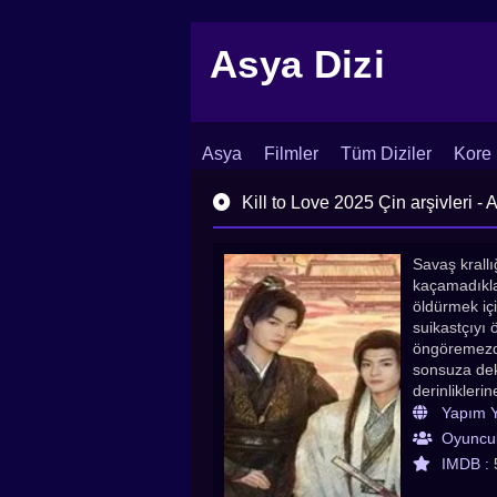
Asya Dizi
Asya
Filmler
Tüm Diziler
Kore 
İletişim
Blog
Dizi Arşivi
Kill to Love 2025 Çin arşivleri - 
Savaş krallı
kaçamadıkla
öldürmek içi
suikastçıyı
öngöremezdi
sonsuza dek
derinlikleri
komuta eden 
Yapım Yı
zamanlar sev
Oyuncul
kez karşı k
IMDB :
bir milletin.