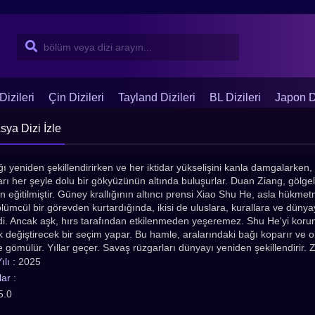
Dizileri
Çin Dizileri
Tayland Dizileri
BL Dizileri
Japon Di
Asya Dizi İzle
ğı yeniden şekillendirirken ve her iktidar yükselişini kanla damgalarken, 
rı her şeyle dolu bir gökyüzünün altında buluşurlar. Duan Ziang, göl
n eğitilmiştir. Güney krallığının altıncı prensi Xiao Shu He, asla hükmet
 ölümcül bir görevden kurtardığında, ikisi de uluslara, kurallara ve dü
. Ancak aşk, hırs tarafından etkilenmeden yeşeremez. Shu He'yi korumak
 değiştirecek bir seçim yapar. Bu hamle, aralarındaki bağı koparır ve o
ne gömülür. Yıllar geçer. Savaş rüzgarları dünyayı yeniden şekillendirir. Z
bir imparator olarak, bir zamanlar onları ayıran toprakları birleştirmeye
lı :
2025
diği adam duruyor; şimdi uzun zamandır bekledikleri kavuşmayı ağırlaştı
ar :
arşıya gelen bu ikili, söylenmemiş olanla yüzleşmek zorunda kalacak. Gö
5.0
.. ve kendi kaderlerini belirleyecek.