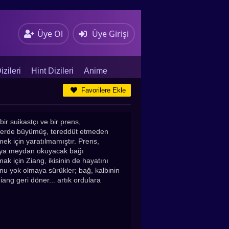
Üye Ol
Üye Girişi
zileri
Hint Dizileri
Anime
Favorilere Ekle
bir suikastçı ve bir prens,
gelerde büyümüş, tereddüt etmeden
mek için yaratılmamıştır. Prens,
nyaya meydan okuyacak bağı
 için Ziang, ikisinin de hayatını
nu yok olmaya sürükler; bağ, kalbinin
iang geri döner... artık ordulara
 kararlı bir yolda. Karşında, bir
ran bir taç takıyor. Yıllar sonra ilk
rev ve arzu arasında sıkışan iki yürek,