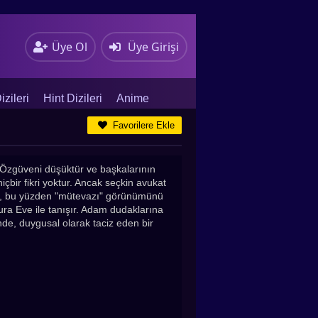
Üye Ol
Üye Girişi
zileri
Hint Dizileri
Anime
Favorilere Ekle
 Özgüveni düşüktür ve başkalarının
ir fikri yoktur. Ancak seçkin avukat
ler, bu yüzden "mütevazı" görünümünü
kura Eve ile tanışır. Adam dudaklarına
de, duygusal olarak taciz eden bir