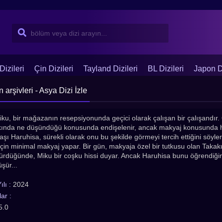
Dizileri
Çin Dizileri
Tayland Dizileri
BL Dizileri
Japon Di
rşivleri - Asya Dizi İzle
ku, bir mağazanın resepsiyonunda geçici olarak çalışan bir çalışandır.
kında ne düşündüğü konusunda endişelenir, ancak makyaj konusunda hiçb
aşı Haruhisa, sürekli olarak onu bu şekilde görmeyi tercih ettiğini söy
i için minimal makyaj yapar. Bir gün, makyaja özel bir tutkusu olan Taka
 sürdüğünde, Miku bir coşku hissi duyar. Ancak Haruhisa bunu öğrendiğin
şür...
lı :
2024
ar :
5.0