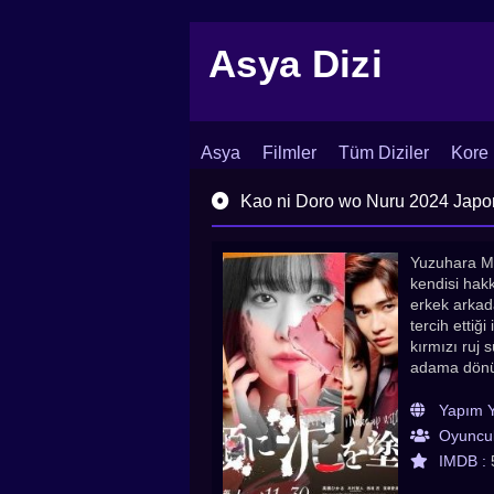
Asya Dizi
Asya
Filmler
Tüm Diziler
Kore 
İletişim
Blog
Dizi Arşivi
Kao ni Doro wo Nuru 2024 Japon a
Yuzuhara Mi
kendisi hak
erkek arkad
tercih ettiğ
kırmızı ruj
adama dönü
Yapım Yı
Oyuncul
IMDB :