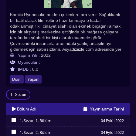
Kamiki Ryunosuke aniden çekimlere ara verir. Soğukkanlı
bir katil olarak film rolüne hazırlanmaya o kadar
odaklanmıştır ki, cinayet silahı olan ekmek bıçağını almak
için bir alışveriş merkezine gittiğinde bir mağaza çalışanı
tarafından şüpheli bir kişi olarak muamele görür.
Çevresindeki insanlarla arasındaki yanlış anlaşılmayı
gidermek için sabırsızlanır. Asyadiziizle.com adresinde yer
almaktadır. Ama bir erkek sesi “Tamam, kes!” diye
Yapım Yılı :
2022
bağırıyor. ve yapım ekibinin bir üyesi, kafası karışmış bir
Oyuncular :
Kamiki'ye bir sonraki sahneden önce ara vermesini
IMDB :
8.0
söylemek için gelir. O andan itibaren, bir şekilde aynı sesin
“Kes!” Diye bağırdığını duymaya devam ediyor. ve ne
Dram
Yaşam
yaparsa yapsın yapım ekibi üyesini görmek. Kamiki paniğe
kapılır. Sonra Adachi Yumi'nin önünde durduğunu fark eder!
1. Sezon
Bunun çocukken oyunculuğa başlayan oyuncularda görülen
bir sendrom olduğunu söylüyor ve bundan zevk almaya
çalışması gerektiğini söylüyor ama? Kamiki Ryunosuke no
Bölüm Adı
Yayınlanma Tarihi
Satsukyu Türkçe altyazılı izle! En çok izlenen Asya dizileri,
Hint dizileri, Çin dizileri, Kore dizileri, Animeler
1. Sezon 1. Bölüm
04 Eylül 2022
Asyadiziizle’de
İzledim
1. Sezon 2. Bölüm
04 Eylül 2022