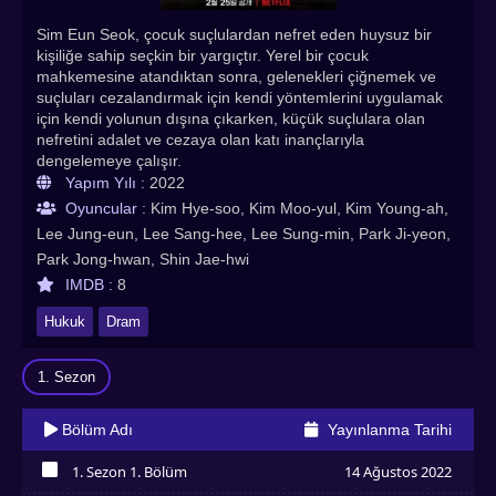
Sim Eun Seok, çocuk suçlulardan nefret eden huysuz bir
kişiliğe sahip seçkin bir yargıçtır. Yerel bir çocuk
mahkemesine atandıktan sonra, gelenekleri çiğnemek ve
suçluları cezalandırmak için kendi yöntemlerini uygulamak
için kendi yolunun dışına çıkarken, küçük suçlulara olan
nefretini adalet ve cezaya olan katı inançlarıyla
dengelemeye çalışır.
Yapım Yılı :
2022
Oyuncular :
Kim Hye-soo, Kim Moo-yul, Kim Young-ah,
Lee Jung-eun, Lee Sang-hee, Lee Sung-min, Park Ji-yeon,
Park Jong-hwan, Shin Jae-hwi
IMDB :
8
Hukuk
Dram
1. Sezon
Bölüm Adı
Yayınlanma Tarihi
1. Sezon 1. Bölüm
14 Ağustos 2022