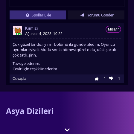
İzledim
1. Sezon 15. Bölüm
02 Ağustos 2023
Spoiler Ekle
Yorumu Gönder
İzledim
1. Sezon 16. Bölüm
02 Ağustos 2023
İzledim
Kırmızı
Misafir
1. Sezon 17. Bölüm
02 Ağustos 2023
Ağustos 4, 2023, 10:22
İzledim
1. Sezon 18. Bölüm
02 Ağustos 2023
Çok güzel bir dizi, yirmi bölümü iki günde izledim. Oyuncu
uyumları iyiydi. Mutlu sonla bitmesi güzel oldu, ufak çocuk
İzledim
çok tatlı, şirin.
1. Sezon 19. Bölüm
02 Ağustos 2023
İzledim
Tavsiye ederim.
1. Sezon 20. Bölüm
02 Ağustos 2023
Çeviri için teşkkür ederim.
İzledim
1
1
Cevapla
Asya Dizileri
adresine hoş geldiniz. Asyadizi.com olarak, gibi Asya’nın popüler
yapımlarını ve Türkçe altyazılı olarak sizlerle buluşturuyoruz.