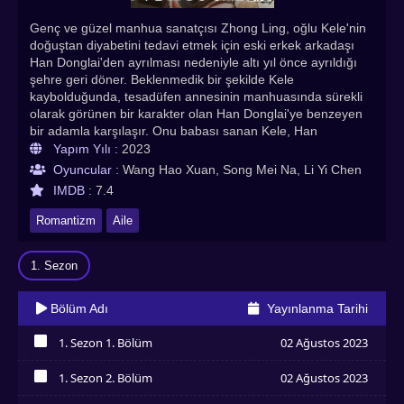
Genç ve güzel manhua sanatçısı Zhong Ling, oğlu Kele'nin
doğuştan diyabetini tedavi etmek için eski erkek arkadaşı
Han Donglai'den ayrılması nedeniyle altı yıl önce ayrıldığı
şehre geri döner. Beklenmedik bir şekilde Kele
kaybolduğunda, tesadüfen annesinin manhuasında sürekli
olarak görünen bir karakter olan Han Donglai'ye benzeyen
bir adamla karşılaşır. Onu babası sanan Kele, Han
Donglai'nin ofisine götürülür.birleşme ve çalkantılı bir aşk-
Yapım Yılı :
2023
nefret ilişkisinin başlangıcı. İkisinin iç içe geçmiş kaderleri,
Oyuncular :
Wang Hao Xuan, Song Mei Na, Li Yi Chen
Kele'nin kökeni ve sağlık durumuyla yüzleşirken bir kez
IMDB :
7.4
daha gözler önüne serilir. Bir yandan, Zhong Ling'in son altı
yıldır ayrılışı, arkadaşı Chu Mo'yu popüler bir süperstar
Romantizm
Aile
haline getirdi ve mangasını Han Donglai tarafından önerilen
bir filme uyarlama fırsatı kalbinde kıskançlık uyandırarak
1. Sezon
onu gizlice araştırmaya yöneltti. Öte yandan, Zhong Ling'in
dönüşü, Han Donglai'yi her zaman derinden seven Lin
Xiaxi'yi deliliğe sürükler ve bu da tekrar tekrar gizli intikam
Bölüm Adı
Yayınlanma Tarihi
eylemleriyle sonuçlanır. Kele'nin biyolojik babası kimdir?
Eski sevgililerin ilişkisinde yeniden bir araya gelme şansı
1. Sezon 1. Bölüm
02 Ağustos 2023
olacak mı?
İzledim
1. Sezon 2. Bölüm
02 Ağustos 2023
İzledim