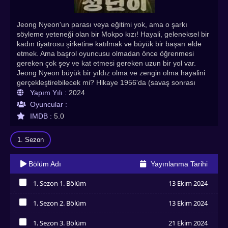
Jeong Nyeon'un parası veya eğitimi yok, ama o şarkı
söyleme yeteneği olan bir Mokpo kızı! Hayali, geleneksel bir
kadın tiyatrosu şirketine katılmak ve büyük bir başarı elde
etmek. Ama başrol oyuncusu olmadan önce öğrenmesi
gereken çok şey ve kat etmesi gereken uzun bir yol var.
Jeong Nyeon büyük bir yıldız olma ve zengin olma hayalini
gerçekleştirebilecek mi? Hikaye 1956'da (savaş sonrası
Kore) güneybatıdaki liman kenti Mokpo'da başlıyor.
Yapım Yılı :
2024
Oyuncular :
IMDB :
5.0
1. Sezon
Bölüm Adı
Yayınlanma Tarihi
1. Sezon 1. Bölüm
13 Ekim 2024
İzledim
1. Sezon 2. Bölüm
13 Ekim 2024
İzledim
1. Sezon 3. Bölüm
21 Ekim 2024