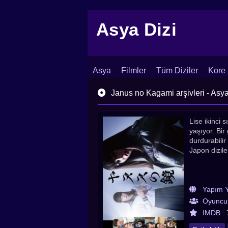
Asya Dizi
Asya
Filmler
Tüm Diziler
Kore 
İletişim
Blog
Dizi Arşivi
Janus no Kagami arşivleri - Asya 
Lise ikinci
yaşıyor. Bir
durdurabilir 
Japon dizile
Yapım Yı
Oyuncul
IMDB :