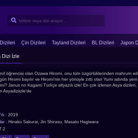
Dizileri
Çin Dizileri
Tayland Dizileri
BL Dizileri
Japon Di
Dizi İzle
 sınıf öğrencisi olan Ozawa Hiromi, onu tüm özgürlüklerinden mahrum ede
 gün Hiromi bayılır ve Hiromi'nin her yönüyle zıttı olan Yumi adında yeni b
mi? Janus no Kagami Türkçe altyazılı izle! En çok izlenen Asya dizileri, Hin
ri Asyadiziizle’de
lı :
2019
ar :
Hinako Sakurai, Jin Shirasu, Masato Hagiwara
7.2