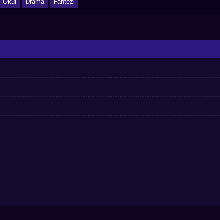
Okul
Drama
Fantezi