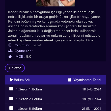
Kader, büyük bir soygunda işbirliği yapan iki adamı aşk-
nefret ilişkisinde bir araya getirir. Joker çifte bir hayat yaşar.
Kendini beğenmiş ve konuşmada yetenekli olan Joker,
aslında polis tarafından aranan kötü şöhretli bir hırsızdır.
Joker, olağanüstü kılık değiştirme becerilerini kullanarak
zengin baskıcıları soyar ve onların zenginliklerini mücadele
eden köylülere yardım etmek için yeniden dağıtır. Diğer
tarafta, eski bir yedek tekvandocu olan ve borç tahsildarı
Yapım Yılı :
2024
olan Jack vardır. Sakin ve sessiz tavrıyla Jack, karşılaştığı
Oyuncular :
kişilere korku aşılar. Korkutucu varlığına rağmen, sorunları
IMDB :
5.0
zorlamadan çözmeye inanan ve "sahip olunan gücün
yalnızca zayıfları korumak için kullanılması gerektiği"
1. Sezon
inancına sahip makul bir adamdır.
Bölüm Adı
Yayınlanma Tarihi
1. Sezon 1. Bölüm
18 Eylül 2024
İzledim
1. Sezon 2. Bölüm
18 Eylül 2024
İzledim
1. Sezon 5. Bölüm
23 Ekim 2024