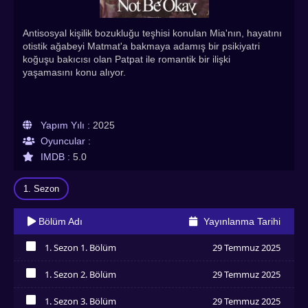
Antisosyal kişilik bozukluğu teşhisi konulan Mia'nın, hayatını
otistik ağabeyi Matmat'a bakmaya adamış bir psikiyatri
koğuşu bakıcısı olan Patpat ile romantik bir ilişki
yaşamasını konu alıyor.
Yapım Yılı :
2025
Oyuncular :
IMDB :
5.0
1. Sezon
Bölüm Adı
Yayınlanma Tarihi
1. Sezon 1. Bölüm
29 Temmuz 2025
İzledim
1. Sezon 2. Bölüm
29 Temmuz 2025
İzledim
1. Sezon 3. Bölüm
29 Temmuz 2025