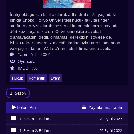
İnatçı olduğu için Ishiko olarak adlandırılan 28 yaşındaki
Ishida Shoko, Tokyo Üniversitesi hukuk fakültesinden
sınıfının en iyisi olarak mezun oldu, ancak baro sınavında
dört kez başarısız oldu. Çevresindekilere avukat
olamayacağını değil, olmaması gerektiğini söylese de,
İshiko tekrar başarısız olacağı korkusuyla baro sınavından
vazgeçer. Babası Wataro'nun hukuk firmasında avukat
yardımcısı olarak çalışmaktadır. Altı ay sonra ABD'de
Yapım Yılı :
2022
üniversiteyi bırakan ve birkaç yılını ülkeyi dolaşarak geçiren
Oyuncular :
lise mezunu 34 yaşındaki Haneoka Yoshio, fotoğrafik
IMDB :
7.0
hafızası sayesinde ilk denemesinde baro sınavını geçti. Tüy
kadar hafif bir kişiliğe sahip Haneo olduğunu iddia ediyor ve
Hukuk
Romantik
Dram
kendisini alışılmadık yetenekli bir avukat olarak
markalaştırıyor. Gerçekte, durumlara tepki verme
1. Sezon
yeteneğinden yoksundur ve beklenmedik bir şey olduğunda
düşünce treni durma noktasına gelir. Haneo, Ishiko'nun
babasıyla tanışıp hukuk bürosuna gelince kendi aşağılık
Bölüm Adı
Yayınlanma Tarihi
kompleksleri içinde olan ikisi birbirine girer. ISHIKO and
HANEO Youre Suing Me Türkçe altyazılı izle! En çok
1. Sezon 1. Bölüm
20 Eylül 2022
izlenen Asya dizileri ve kaliteli Japon dizileri Asyadiziizle’de
İzledim
1. Sezon 2. Bölüm
20 Eylül 2022