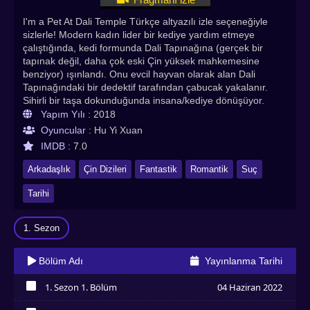
I'm a Pet At Dali Temple Türkçe altyazılı izle seçeneğiyle
sizlerle! Modern kadın lider bir kediye yardım etmeye
çalıştığında, kedi formunda Dali Tapınağına (gerçek bir
tapınak değil, daha çok eski Çin yüksek mahkemesine
benziyor) ışınlandı. Onu evcil hayvan olarak alan Dali
Tapınağındaki bir dedektif tarafından çabucak yakalanır.
Sihirli bir taşa dokunduğunda insana/kediye dönüşüyor.
Böylece, biri Dali Tapınağı'ndaki baş dedektifin boynunda
Yapım Yılı :
2018
yatan beş taşı da bulma arayışına başlayın. Dizide Xu Kai
Oyuncular :
Hu Yi Xuan
Cheng, Hu Yi Xuan, Wang Xiran ve Xu Jiawei rol alıyor.
IMDB :
7.0
Çin'in Wuxi kentinde çekimler yapılmıştır. Çekimler 8 Şubat
2018'de başladı. Başlangıçta 20 Ağustos'ta vizyona girmesi
Arkadaşlık
Çin Dizileri
Fantastik
Romantik
Suç
planlanıyordu, ancak aynı gün, post prodüksiyondaki
değişiklik nedeniyle galasının ertelendiği açıklandı. I'm a
Tarihi
Pet At Dali Temple 2018 yılı Çin dizilerinden biridir.
Romantik, fantastik ve tarihi türlerini barındırıyor.
1. Sezon
Asyadiziizle olarak bu dizi izleyecek herkese iyi seyirler
dileriz. I’m a Pet At Dali Temple Türkçe Altyazılı izle. En çok
izlenen Asya dizileri, Kore dizileri, Çin dizileri, Tayland
Bölüm Adı
Yayınlanma Tarihi
dizileri , Çin dizileri, Asya dizileri, Hint dizileri,Bl Dizileri
Asyadiziizle.com adresinde!
1. Sezon 1. Bölüm
04 Haziran 2022
İzledim