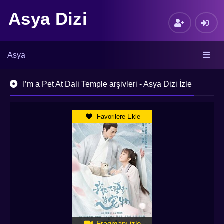
Asya Dizi
Asya
I’m a Pet At Dali Temple arşivleri - Asya Dizi İzle
Favorilere Ekle
Fragmanı izle