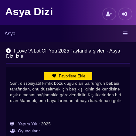
Asya Dizi
Asya
I Love ‘A Lot Of’ You 2025 Tayland arşivleri - Asya
Dizi İzle
Favorilere Ekle
Sun, dissosiyatif kimlik bozukluğu olan Sairung'un babası
tarafından, onu düzeltmek için beş kişiliğinin de kendisine
aşık olmasını sağlamakla görevlendirilir. Kişiliklerinden biri
olan Manmok, onu hayatlarından atmaya kararlı hale gelir.
Yapım Yılı :
2025
Oyuncular :