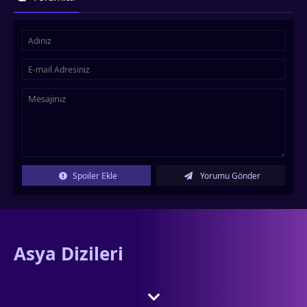
Spoiler Ekle
Yorumu Gönder
Asya Dizileri
adresine hoş geldiniz. Asyadizi.com olarak, gibi Asya’nın popüler
yapımlarını ve Türkçe altyazılı olarak sizlerle buluşturuyoruz.