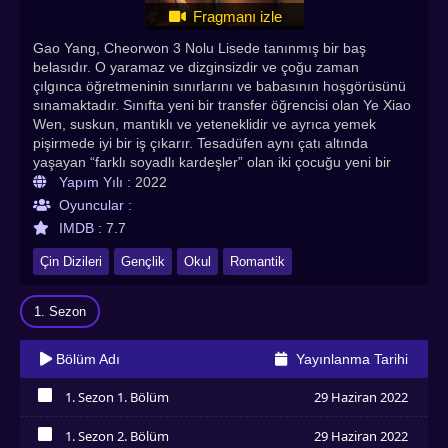
Fragmanı izle
Gao Yang, Cheorwon 3 Nolu Lisede tanınmış bir baş
belasıdır. O yaramaz ve dizginsizdir ve çoğu zaman
çılgınca öğretmeninin sınırlarını ve babasının hoşgörüsünü
sınamaktadır. Sınıfta yeni bir transfer öğrencisi olan Ye Xiao
Wen, suskun, mantıklı ve yeteneklidir ve ayrıca yemek
pişirmede iyi bir iş çıkarır. Tesadüfen aynı çatı altında
yaşayan “farklı soyadlı kardeşler” olan iki çocuğu yeni bir
macera beklemektedir. I Don't Want To Be Brothers With
Yapım Yılı :
2022
You Türkçe altyazılı izle seçeneğiyle Asyadiziizle kalitesiyle
Oyuncular :
sizlerle! I Don’t Want To Be Brothers With You Türkçe
IMDB :
7.7
Altyazılı izle. En çok izlenen Asya dizileri, Kore dizileri, Çin
dizileri, Tayland dizileri , Çin dizileri, Asya dizileri, Hint
Çin Dizileri
Gençlik
Okul
Romantik
dizileri,Bl Dizileri Asyadiziizle.com adresinde!
1. Sezon
Bölüm Adı
Yayınlanma Tarihi
1. Sezon 1. Bölüm
29 Haziran 2022
İzledim
1. Sezon 2. Bölüm
29 Haziran 2022