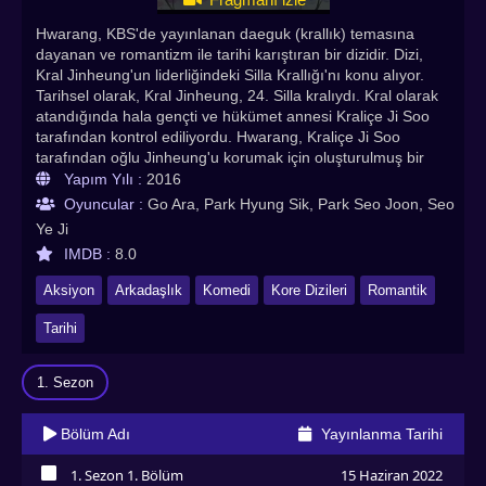
Hwarang, KBS'de yayınlanan daeguk (krallık) temasına
dayanan ve romantizm ile tarihi karıştıran bir dizidir. Dizi,
Kral Jinheung'un liderliğindeki Silla Krallığı'nı konu alıyor.
Tarihsel olarak, Kral Jinheung, 24. Silla kralıydı. Kral olarak
atandığında hala gençti ve hükümet annesi Kraliçe Ji Soo
tarafından kontrol ediliyordu. Hwarang, Kraliçe Ji Soo
tarafından oğlu Jinheung'u korumak için oluşturulmuş bir
orduydu. Annesi tarafından saklandı çünkü düşmanların
Yapım Yılı :
2016
tahtını alıp onu öldürmesinden korkuyordu. Hwarang
Oyuncular :
Go Ara, Park Hyung Sik, Park Seo Joon, Seo
orduları, insanlar tarafından sevilen ve diğer krallıklar
Ye Ji
tarafından saygı duyulan güvenilir askerler olmak üzere
IMDB :
8.0
eğitildi. Hwarang'a dahil olmak için bir adayın iyi görünümlü,
akıllı ve kendini savunma konusunda iyi eğitimli olması
Aksiyon
Arkadaşlık
Komedi
Kore Dizileri
Romantik
gerekiyordu. Bu grupta yer alan kişiler ve olayları konu alan
tarihi ve romantik Güney Kore dizisi Hwarang: The
Tarihi
Beginning tüm bölümlerini sitemizden Türkçe altyazılı
izleyebilirsiniz. Herkese iyi seyirler dileriz. Hwarang: The
1. Sezon
Beginning Türkçe Altyazılı izle. En çok izlenen Asya dizileri,
Kore dizileri, Çin dizileri, Tayland dizileri , Çin dizileri, Asya
dizileri, Hint dizileri,Bl Dizileri Asyadiziizle.com adresinde!
Bölüm Adı
Yayınlanma Tarihi
1. Sezon 1. Bölüm
15 Haziran 2022