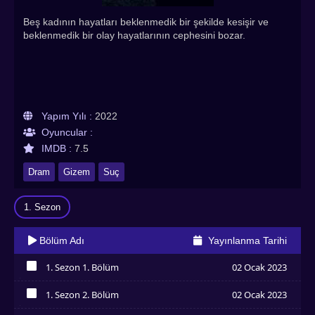
Beş kadının hayatları beklenmedik bir şekilde kesişir ve
beklenmedik bir olay hayatlarının cephesini bozar.
Yapım Yılı :
2022
Oyuncular :
IMDB :
7.5
Dram
Gizem
Suç
1. Sezon
Bölüm Adı
Yayınlanma Tarihi
1. Sezon 1. Bölüm
02 Ocak 2023
İzledim
1. Sezon 2. Bölüm
02 Ocak 2023
İzledim