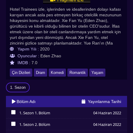
Hotel Trainees izle, işlerinden ve ideallerinden dolayı kafası
karışan ancak asla pes etmeyen birkaç otelcilik mezununun
hikayesini konu almaktadır. Xie Fan Yu (Eden Zhao),
gürültücü ve kibirli olduğu bilinen bir otelin CEO'sudur. İflas
etmek üzere olan bir oteli canlandırmaya yardım etmek için
yurt dışından yeni dönmüştü. Ancak Xie Fan Yu, otel
zincirini gizlice satmayı planlamaktadır. Yue Ran'ın (Ma
Meng Wei) ortaya çıkışı davranışını değiştirdi. Güçlü
Yapım Yılı :
2020
görünmesine rağmen, aslında Xie Fan Yu büyük ölçüde
Oyuncular :
Eden Zhao
Yue Ran'a güveniyor. Yue Ran, güzel, neşeli, enerjik bir
IMDB :
7.0
genç kız ve otel için bir coşku var. Otel yönetimi kursu Ning
Jiajia (Xu Wan Ting), Susan (Cynthia Yu) ve Luo Fei (Cheng
Çin Dizileri
Dram
Komedi
Romantik
Yaşam
Zi Ying) 'den mezun olan Yue Ran ve meslektaşları, BYT
uluslararası oteline katılmak için geldiler. Zhao Zhi Wei, Xie
1. Sezon
Fan Yu rolündedir. Zorba otel başkanıdır. Sert biri ama Yue
Ran'ın görünümü onu yumuşatıyor. Çok güçlü görünüyor
ama Yue Ran'a çok bağlıdır. Ma Meng Wei, Yue Ran
Bölüm Adı
Yayınlanma Tarihi
rolündedir. Otele stajyerlik yapmak için gelen enerjik, sert
ve iyimser bir kız. Birbiri ardına önyargılardan kurtulmak için
1. Sezon 1. Bölüm
04 Haziran 2022
kendi çabalarına güveniyor ve Xie Fan Yu ile yeni bir bölüm
İzledim
başlatıyor. Bu dizi, işleri ve idealleri nedeniyle kafaları
1. Sezon 2. Bölüm
04 Haziran 2022
karışan ancak mücadelelerinden asla vazgeçmeyen birkaç
İzledim