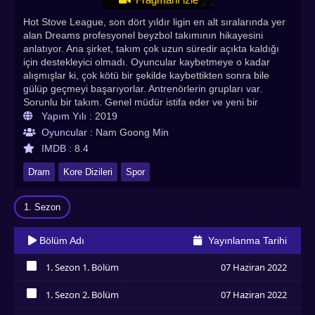
Hot Stove League, son dört yıldır ligin en alt sıralarında yer
alan Dreams profesyonel beyzbol takımının hikayesini
anlatıyor. Ana şirket, takım çok uzun süredir açıkta kaldığı
için destekleyici olmadı. Oyuncular kaybetmeye o kadar
alışmışlar ki, çok kötü bir şekilde kaybettikten sonra bile
gülüp geçmeyi başarıyorlar. Antrenörlerin grupları var.
Sorunlu bir takım. Genel müdür istifa eder ve yeni bir
yönetici olarak Baek Seung Soo (Namkoong Min) atanır.
Yapım Yılı :
2019
Baek'in beyzbol geçmişi olmadığı için oyuncular, antrenörler
Oyuncular :
Nam Goong Min
ve personel ona saygı duymakta ve onu ciddiye almakta
IMDB :
8.4
zorlanıyor. Daha önce her ikisi de şampiyonluk kazanan
güreş ve hentbol takımlarını yönetti, ancak daha sonra
Dram
Kore Dizileri
Spor
dağıldı. Ana şirketin yöneticisi Kwon Kyeong Min (Oh Jung
Se), Baek'e sezon bittikten sonra takımı dağıtma görevi
1. Sezon
verir. Ancak Baek geri adım atar ve ciddi olduğunu gösterir.
Başarı siciline göre, dağılmadan önce takımı zafere
yönlendirmesi gerektiğinde ısrar ediyor. Hot Stove League,
Bölüm Adı
Yayınlanma Tarihi
bizi Baek'in Düşleri yeniden inşa etme ve onu zorlu bir
takıma dönüştürme hikayesine götürüyor. Asyadiziizle
1. Sezon 1. Bölüm
07 Haziran 2022
farkıyla tüm bölümleri Türkçe altyazılı izleyebilirsiniz.
İzledim
Herkese iyi seyirler dileriz. En çok izlenen kore dizileri,
1. Sezon 2. Bölüm
07 Haziran 2022
Tayland dizileri , Çin dizileri, Japon dizileri, Hint dizileri
İzledim