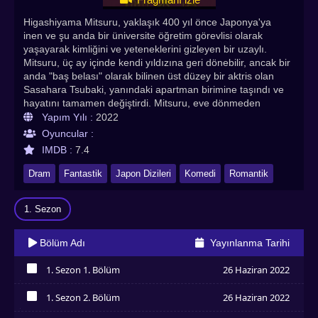
Higashiyama Mitsuru, yaklaşık 400 yıl önce Japonya'ya
inen ve şu anda bir üniversite öğretim görevlisi olarak
yaşayarak kimliğini ve yeteneklerini gizleyen bir uzaylı.
Mitsuru, üç ay içinde kendi yıldızına geri dönebilir, ancak bir
anda "baş belası" olarak bilinen üst düzey bir aktris olan
Sasahara Tsubaki, yanındaki apartman birimine taşındı ve
hayatını tamamen değiştirdi. Mitsuru, eve dönmeden
hemen önce Tsubaki'ye yavaş yavaş aşık olurken ikisi
Yapım Yılı :
2022
arasında ne olacak? Hikaye herkese tanıdık gelecektir.
Oyuncular :
Kore yapımı ‘My Love from the Star’ dizisinin Japon
IMDB :
7.4
versiyonudur. Romantik fantastik 2022 Japonya yapımı
Hoshi Kara Kita Anata Türkçe altyazılı izle seçeneğiyle
Dram
Fantastik
Japon Dizileri
Komedi
Romantik
sitemizde yer almaktadır. Hoshi Kara Kita Anata Türkçe
Altyazılı izle. En çok izlenen Asya dizileri, Kore dizileri, Çin
1. Sezon
dizileri, Tayland dizileri , Çin dizileri, Asya dizileri, Hint
dizileri,Bl Dizileri Asyadiziizle.com adresinde!
Bölüm Adı
Yayınlanma Tarihi
1. Sezon 1. Bölüm
26 Haziran 2022
İzledim
1. Sezon 2. Bölüm
26 Haziran 2022
İzledim