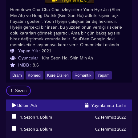
Hometown Cha-Cha-Cha, izleyicilere Yoon Hye Jin (Shin
Min Ah) ve Hong Du Sik (Kim Sun Ho) adlı iki kişinin aşk
hayatını gösterir. Yoon Hyejin çalışkan bir diş hekimidir.
Hyejin gerçekçi bir insan, bu yüzden onun verdiği risklerle
dolu kararları görmek şaşırtıcı. Ama bir gün bakış açısını
biraz değiştirmek zorunda kalır. Seul’den Gongjin'deki
memleketine taşınmaya karar verir. O memleket aslında
Gongjin'in sahilinde bulunan bir köy. Bu yerde kader onu
Yapım Yılı :
2021
Hong Du Sik ile karşılaştırır. Hong Du Sik beklenmedik bir
Oyuncular :
Kim Seon Ho, Shin Min Ah
şekilde ona karşı merak uyandırır. Bir işi olmayan ama her
IMDB :
8.6
zaman etrafındaki insanlara yardım etmek için zaman
harcayan gerçekten zeki ve yakışıklı bir adam. İki farklı
Dram
Komedi
Kore Dizileri
Romantik
Yaşam
karaktere sahip insanı ekranlara getiren Hometown Cha-
Cha-Cha Türkçe altyazılı izle seçeneğiyle sizlerle!
1. Sezon
Hometown Cha-Cha-Cha Türkçe Altyazılı izle. En çok
izlenen Asya dizileri, Kore dizileri, Çin dizileri, Tayland
dizileri , Çin dizileri, Asya dizileri, Hint dizileri,Bl Dizileri
Bölüm Adı
Yayınlanma Tarihi
Asyadiziizle.com adresinde!
1. Sezon 1. Bölüm
02 Temmuz 2022
İzledim
1. Sezon 2. Bölüm
02 Temmuz 2022
İzledim