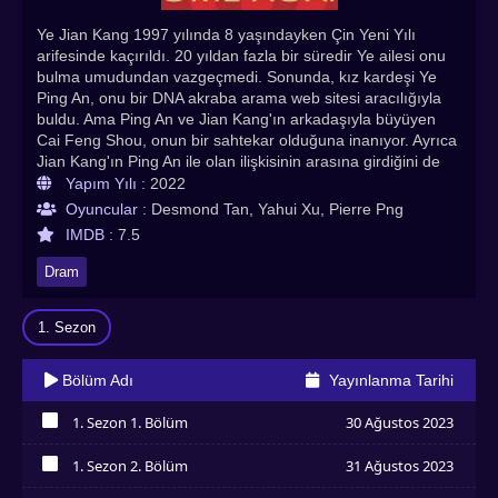
Ye Jian Kang 1997 yılında 8 yaşındayken Çin Yeni Yılı
arifesinde kaçırıldı. 20 yıldan fazla bir süredir Ye ailesi onu
bulma umudundan vazgeçmedi. Sonunda, kız kardeşi Ye
Ping An, onu bir DNA akraba arama web sitesi aracılığıyla
buldu. Ama Ping An ve Jian Kang'ın arkadaşıyla büyüyen
Cai Feng Shou, onun bir sahtekar olduğuna inanıyor. Ayrıca
Jian Kang'ın Ping An ile olan ilişkisinin arasına girdiğini de
hissediyor.
Yapım Yılı :
2022
Oyuncular :
Desmond Tan, Yahui Xu, Pierre Png
IMDB :
7.5
Dram
1. Sezon
Bölüm Adı
Yayınlanma Tarihi
1. Sezon 1. Bölüm
30 Ağustos 2023
İzledim
1. Sezon 2. Bölüm
31 Ağustos 2023
İzledim