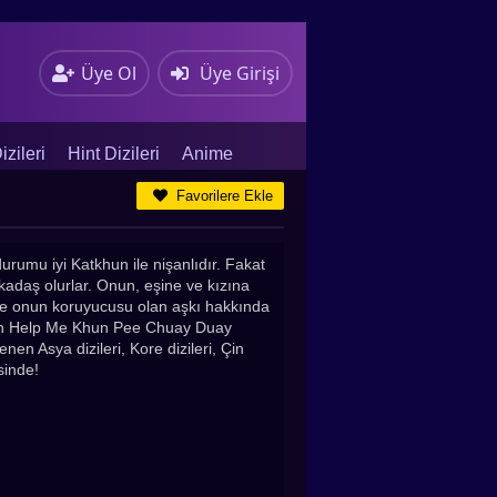
Üye Ol
Üye Girişi
zileri
Hint Dizileri
Anime
Favorilere Ekle
urumu iyi Katkhun ile nişanlıdır. Fakat
kadaş olurlar. Onun, eşine ve kızına
 ve onun koruyucusu olan aşkı hakkında
nden Help Me Khun Pee Chuay Duay
nen Asya dizileri, Kore dizileri, Çin
esinde!