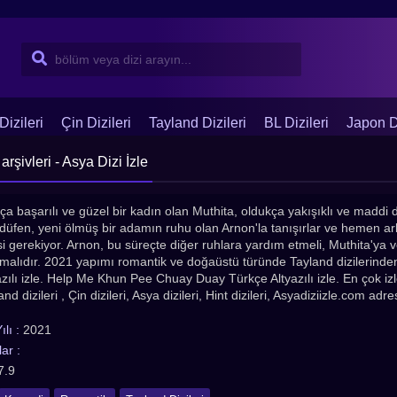
Dizileri
Çin Dizileri
Tayland Dizileri
BL Dizileri
Japon Di
ivleri - Asya Dizi İzle
ça başarılı ve güzel bir kadın olan Muthita, oldukça yakışıklı ve maddi d
adüfen, yeni ölmüş bir adamın ruhu olan Arnon'la tanışırlar ve hemen ar
i gerekiyor. Arnon, bu süreçte diğer ruhlara yardım etmeli, Muthita'ya
nmalıdır. 2021 yapımı romantik ve doğaüstü türünde Tayland dizileri
zılı izle. Help Me Khun Pee Chuay Duay Türkçe Altyazılı izle. En çok izle
land dizileri , Çin dizileri, Asya dizileri, Hint dizileri, Asyadiziizle.com adr
lı :
2021
ar :
7.9