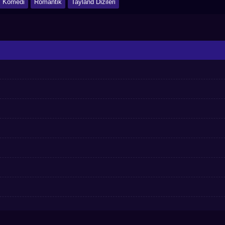
Komedi
Romantik
Tayland Dizileri