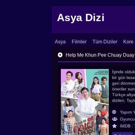
Asya Dizi
Asya
Filmler
Tüm Diziler
Kore 
İletişim
Blog
Dizi Arşivi
Help Me Khun Pee Chuay Duay arş
İşinde olduk
bir gün tes
geri dönmes
öneriler su
Türkçe altya
dizileri, Tay
Yapım Yı
Oyuncul
IMDB :