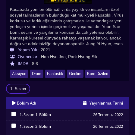
Kasabada yeni bir ölümcül virüs yayıldı ve insanların özel
sosyal talimatlarının bulunduğu kat mülkiyeti kapatıldı. Virüs
korkusu ve farklı eğitimlerin çatışmaları ile vatandaşlar yeni
yerleşim yerinin içinde geçirmeli ve yaşamalıdır. Yoon Sae
Bom, seçim ve yargılama konusunda çok yetersiz olabilir.
Karmaşık küresel dünyada rahatça yaşamak istiyor, ancak
doğru ve adaletsizliğe dayanamayabilir. Jung Yi Hyun, esas
olarak şiddet suçları için bir polis dedektifidir. O bir beyzbol
Yapım Yılı :
2021
oyuncusuydu ama dizinden sakatlandığı için bırakmak
Oyuncular :
Han Hyo Joo, Park Hyung Sik
zorunda kaldı. Birçok probleme karşı insanları korumak için
IMDB :
8.6
mücadele eder. Han Tae Seok, askerlik zamanlarında bir
bilgi ajanıydı. Ayrıldıktan sonra bir ilaç şirketinde yönetici
Aksiyon
Dram
Fantastik
Gerilim
Kore Dizileri
olarak çalıştı. Bulaşıcı hastalıklarla uğraşan bir işlev için
ideal bir karakterdir. Happiness Türkçe altyazılı izle! En çok
1. Sezon
izlenen Asya dizileri ve en kaliteli Kore dizilerinden olan
Happiness Asyadiziizle’de
Bölüm Adı
Yayınlanma Tarihi
1. Sezon 1. Bölüm
26 Temmuz 2022
İzledim
1. Sezon 2. Bölüm
26 Temmuz 2022
İzledim