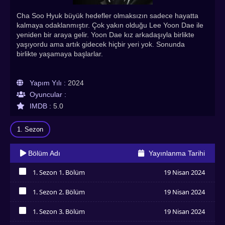
Cha Soo Hyuk büyük hedefler olmaksızın sadece hayatta
kalmaya odaklanmıştır. Çok yakın olduğu Lee Yoon Dae ile
yeniden bir araya gelir. Yoon Dae kız arkadaşıyla birlikte
yaşıyordu ama artık gidecek hiçbir yeri yok. Sonunda
birlikte yaşamaya başlarlar.
Yapım Yılı :
2024
Oyuncular :
IMDB :
5.0
1. Sezon
Bölüm Adı
Yayınlanma Tarihi
1. Sezon 1. Bölüm
19 Nisan 2024
İzledim
1. Sezon 2. Bölüm
19 Nisan 2024
İzledim
1. Sezon 3. Bölüm
19 Nisan 2024
İzledim