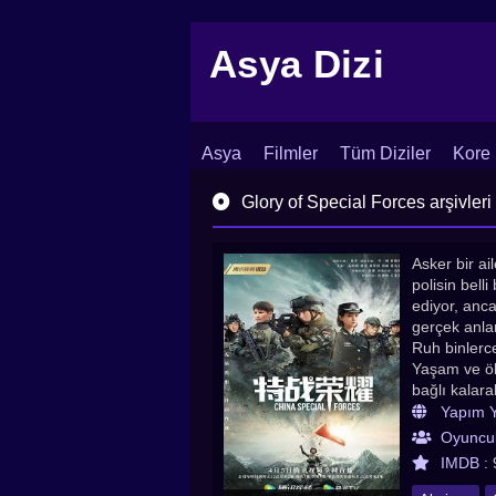
Asya Dizi
Asya
Filmler
Tüm Diziler
Kore 
İletişim
Blog
Dizi Arşivi
Glory of Special Forces arşivleri 
Asker bir ai
polisin bell
ediyor, anca
gerçek anlam
Ruh binlerce
Yaşam ve öl
bağlı kalara
olur. Aksiyo
Yapım Yı
Special Force
Oyuncul
dizileri, Hin
IMDB :