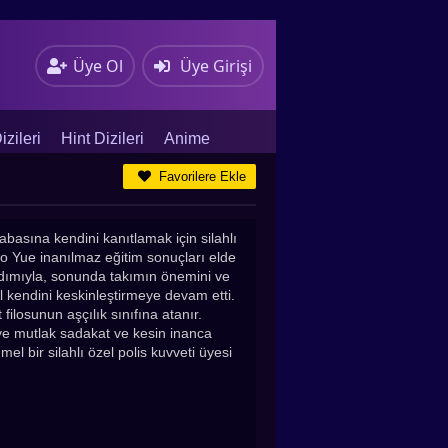
Üye Ol
Üye Girişi
zileri
Hint Dizileri
Anime
Favorilere Ekle
basına kendini kanıtlamak için silahlı
 Po Yue inanılmaz eğitim sonuçları elde
yardımıyla, sonunda takımın önemini ve
ral kendini keskinleştirmeye devam etti.
ilosunun aşçılık sınıfına atanır.
e mutlak sadakat ve kesin inanca
l bir silahlı özel polis kuvveti üyesi
ı izle seçeneğiyle sizlerle! Glory of
leri, Tayland dizileri , Çin dizileri, Asya