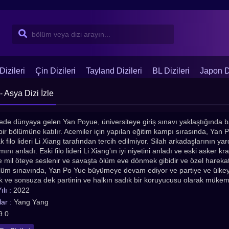
Dizileri
Çin Dizileri
Tayland Dizileri
BL Dizileri
Japon Di
- Asya Dizi İzle
lede dünyaya gelen Yan Poyue, üniversiteye giriş sınavı yaklaştığında ba
i bir bölümüne katılır. Acemiler için yapılan eğitim kampı sırasında, Yan
k filo lideri Li Xiang tarafından tercih edilmiyor. Silah arkadaşlarının 
ını anladı. Eski filo lideri Li Xiang'ın iyi niyetini anladı ve eski asker k
 mil öteye seslenir ve savaşta ölüm eve dönmek gibidir ve özel harekat f
üm sınavında, Yan Po Yue büyümeye devam ediyor ve partiye ve ülkey
k ve sonsuza dek partinin ve halkın sadık bir koruyucusu olarak mükemme
n ve askeri tarzda 2022 Çin dizisi Glory of Special Forces Türkçe altyazıl
lı :
2022
s Türkçe Altyazılı izle. En çok izlenen Asya dizileri, Kore dizileri, Çin dizi
ar :
Yang Yang
t dizileri, Asyadiziizle.com adresinde!
9.0