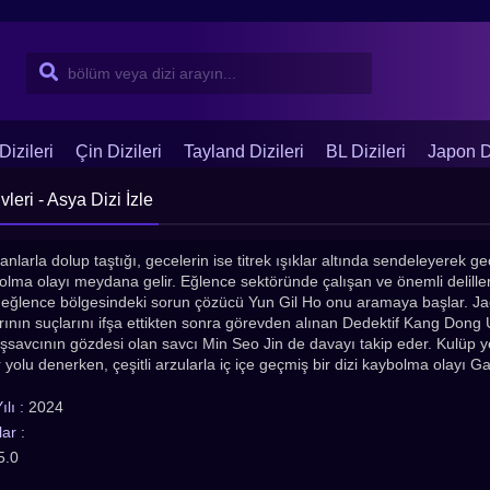
Dizileri
Çin Dizileri
Tayland Dizileri
BL Dizileri
Japon Di
eri - Asya Dizi İzle
anlarla dolup taştığı, gecelerin ise titrek ışıklar altında sendeleyerek g
bolma olayı meydana gelir. Eğlence sektöründe çalışan ve önemli delill
eğlence bölgesindeki sorun çözücü Yun Gil Ho onu aramaya başlar. Jae H
ının suçlarını ifşa ettikten sonra görevden alınan Dedektif Kang Dong 
şsavcının gözdesi olan savcı Min Seo Jin de davayı takip eder. Kulüp yet
yolu denerken, çeşitli arzularla iç içe geçmiş bir dizi kaybolma olayı 
lı :
2024
ar :
5.0