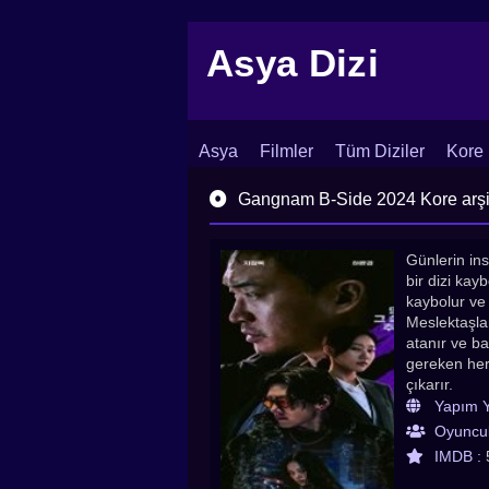
Asya Dizi
Asya
Filmler
Tüm Diziler
Kore 
İletişim
Blog
Dizi Arşivi
Gangnam B-Side 2024 Kore arşivl
Günlerin ins
bir dizi kay
kaybolur ve 
Meslektaşlar
atanır ve ba
gereken her 
çıkarır.
Yapım Yı
Oyuncul
IMDB :