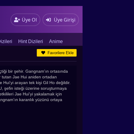
Üye Ol
Üye Girişi
zileri
Hint Dizileri
Anime
Favorilere Ekle
eçtiği bir şehir. Gangnam'ın ortasında
er tutan Jae Hui aniden ortadan
ui'yi arayan tek kişi Gil Ho değildir.
U, şefin isteği üzerine soruşturmaya
kilileri Jae Hui'yi yakalamak için
Gangnam'ın karanlık yüzünü ortaya