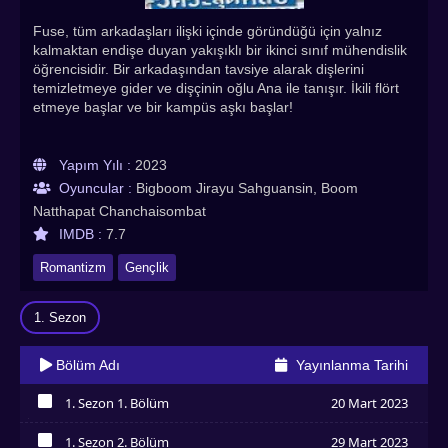
Fuse, tüm arkadaşları ilişki içinde göründüğü için yalnız
kalmaktan endişe duyan yakışıklı bir ikinci sınıf mühendislik
öğrencisidir. Bir arkadaşından tavsiye alarak dişlerini
temizletmeye gider ve dişçinin oğlu Ana ile tanışır. İkili flört
etmeye başlar ve bir kampüs aşkı başlar!
Yapım Yılı :
2023
Oyuncular :
Bigboom Jirayu Sahguansin, Boom
Natthapat Chanchaisombat
IMDB :
7.7
Romantizm
Gençlik
1. Sezon
Bölüm Adı
Yayınlanma Tarihi
1. Sezon 1. Bölüm
20 Mart 2023
İzledim
1. Sezon 2. Bölüm
29 Mart 2023