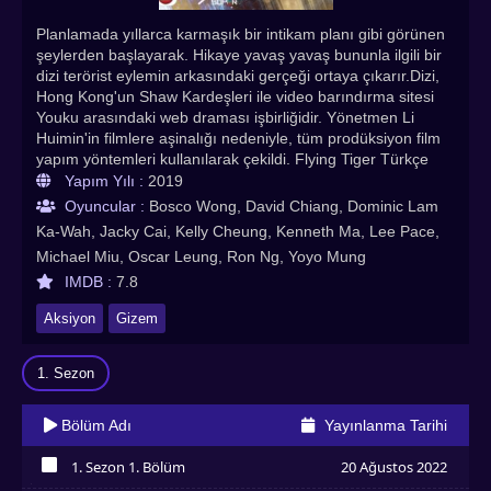
Planlamada yıllarca karmaşık bir intikam planı gibi görünen
şeylerden başlayarak. Hikaye yavaş yavaş bununla ilgili bir
dizi terörist eylemin arkasındaki gerçeği ortaya çıkarır.Dizi,
Hong Kong'un Shaw Kardeşleri ile video barındırma sitesi
Youku arasındaki web draması işbirliğidir. Yönetmen Li
Huimin'in filmlere aşinalığı nedeniyle, tüm prodüksiyon film
yapım yöntemleri kullanılarak çekildi. Flying Tiger Türkçe
altyazılı izle! En çok izlenen Asya dizileri, Hint dizileri, Çin
Yapım Yılı :
2019
dizileri, Kore dizileri, Animeler Asyadiziizle’de
Oyuncular :
Bosco Wong, David Chiang, Dominic Lam
Ka-Wah, Jacky Cai, Kelly Cheung, Kenneth Ma, Lee Pace,
Michael Miu, Oscar Leung, Ron Ng, Yoyo Mung
IMDB :
7.8
Aksiyon
Gizem
1. Sezon
Bölüm Adı
Yayınlanma Tarihi
1. Sezon 1. Bölüm
20 Ağustos 2022