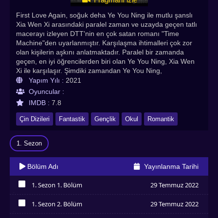
First Love Again, soğuk deha Ye You Ning ile mutlu şanslı
Xia Wen Xi arasındaki paralel zaman ve uzayda geçen tatlı
macerayı izleyen DTT'nin en çok satan romanı "Time
Machine"den uyarlanmıştır. Karşılaşma ihtimalleri çok zor
olan kişilerin aşkını anlatmaktadır. Paralel bir zamanda
geçen, en iyi öğrencilerden biri olan Ye You Ning, Xia Wen
Xi ile karşılaşır. Şimdiki zamandan Ye You Ning,
beklenmedik bir şekilde 2006 yılından Xia Wen Xi ile
Yapım Yılı :
2021
bağlantı kurma şansı yakalar. Bu bağlantı onlara tatlı bir
Oyuncular :
romantizme ve lise gençlik hayatını yeniden yaşama, eski
IMDB :
7.8
arkadaşlarla buluşma ve ilk aşkın heyecanını görme
şansına yol açar. İkisi birlikte güzel bir gençlik zamanı için
Çin Dizileri
Fantastik
Gençlik
Okul
Romantik
savaşırken aşkları zaman ve mekanı kapsar. First Love
Again Türkçe altyazılı izle seçeneğiyle Asyadiziizle
1. Sezon
adresinde sizleri bekliyor. First Love Again Türkçe Altyazılı
izle. En çok izlenen Asya dizileri, Kore dizileri, Çin dizileri,
Tayland dizileri , Çin dizileri, Asya dizileri, Hint dizileri,
Bölüm Adı
Yayınlanma Tarihi
Asyadiziizle.com adresinde!
1. Sezon 1. Bölüm
29 Temmuz 2022
İzledim
1. Sezon 2. Bölüm
29 Temmuz 2022
İzledim